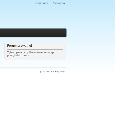
Logowanie
Rejestracja
Forum prywatne!
Tylko operatorzy i beta testerzy mogą
przeglądać forum
powered by Sugester