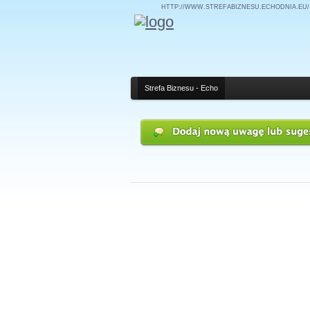
HTTP://WWW.STREFABIZNESU.ECHODNIA.EU/
Strefa Biznesu - Echo